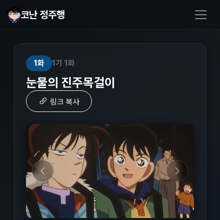
코난 정주행
1화
1기 1화
눈물의 진주목걸이
링크 복사
이전
다음